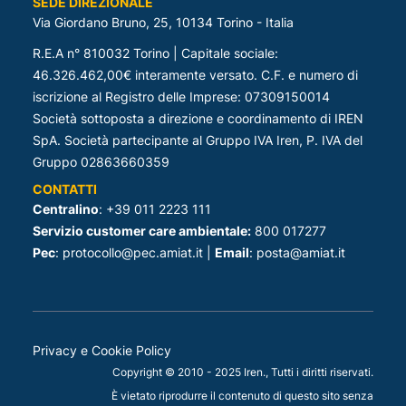
SEDE DIREZIONALE
Via Giordano Bruno, 25, 10134 Torino - Italia
R.E.A n° 810032 Torino | Capitale sociale:
46.326.462,00€ interamente versato. C.F. e numero di
iscrizione al Registro delle Imprese: 07309150014
Società sottoposta a direzione e coordinamento di IREN
SpA. Società partecipante al Gruppo IVA Iren, P. IVA del
Gruppo 02863660359
CONTATTI
Centralino
: +39 011 2223 111
Servizio customer care ambientale:
800 017277
Pec
: protocollo@pec.amiat.it |
Email
: posta@amiat.it
Privacy e Cookie Policy
Copyright © 2010 - 2025 Iren., Tutti i diritti riservati.
È vietato riprodurre il contenuto di questo sito senza